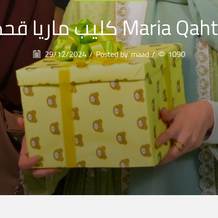
يا قحطان Maria Qahtan :
29/12/2024
/
Posted by
maad
/
1090