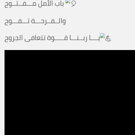
باب الأمل مـــفــتــوح
والــفــرحـــة تـــفـــوح
يــــا ربــنـــا قـــــوة تتعافى الجروح