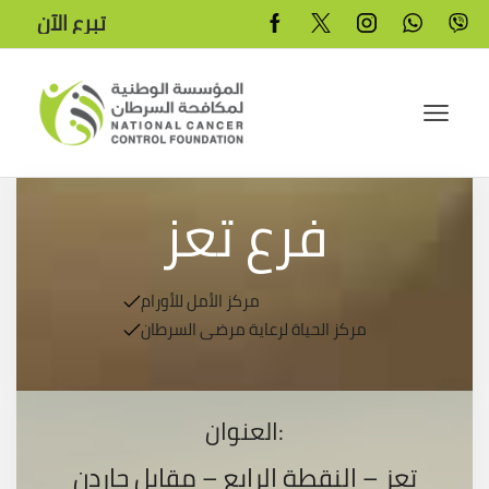
تبرع الآن
فرع تعز
مركز الأمل للأورام
مركز الحياة لرعاية مرضى السرطان
العنوان:
‏‏تعز‏ – النقطة الرابع – مقابل جاردن