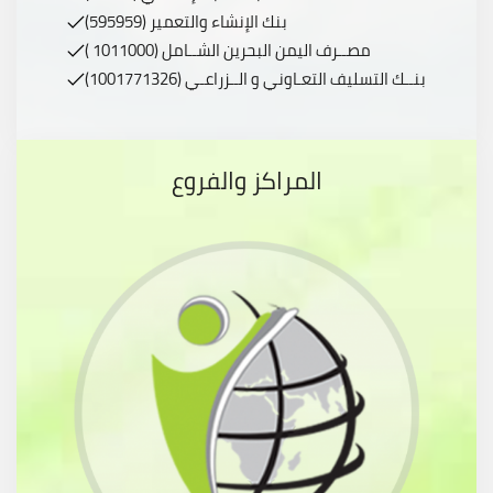
بنك الإنشاء والتعمير (595959)
مصــرف اليمن البحرين الشــامل (1011000 )
بنــك التسليف التعـاوني و الــزراعـي (1001771326)
المراكز والفروع