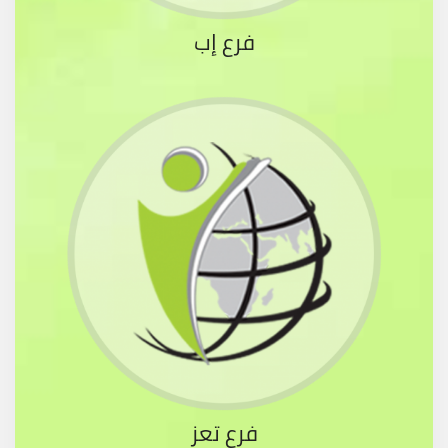
فرع إب
فرع تعز