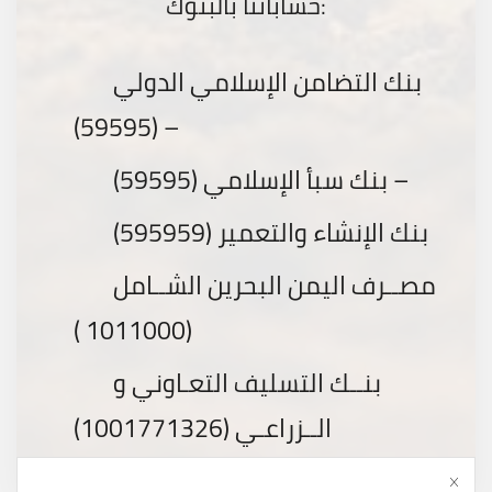
حساباتنا بالبنوك:
بنك التضامن الإسلامي الدولي
(59595) –
بنك سبأ الإسلامي (59595) –
بنك الإنشاء والتعمير (595959)
مصــرف اليمن البحرين الشــامل
(1011000 )
بنــك التسليف التعـاوني و
الــزراعـي (1001771326)