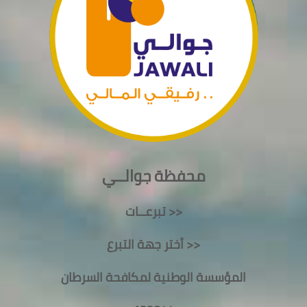
محفظة جوالــي
تبرعــات >>
أختر جهة التبرع >>
المؤسسة الوطنية لمكافحة السرطان