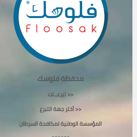
محفظة فلوسك
تبرعــات >>
أختر جهة التبرع >>
المؤسسة الوطنية لمكافحة السرطان