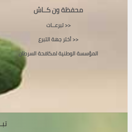
محفظة ون كــاش
تبرعــات >>
أختر جهة التبرع >>
المؤسسة الوطنية لمكافحة السرطان
تبـ