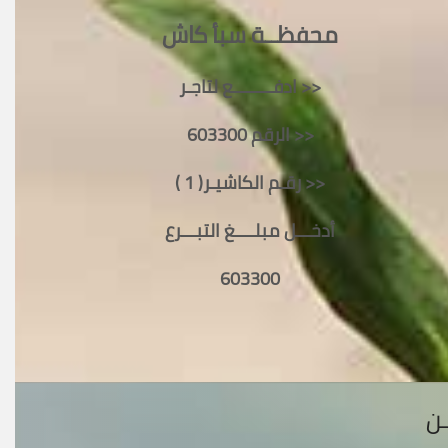
محفظــة سبأ كاش
ادفــــــــع لتاجـر >>
الرقم 603300 >>
رقـم الكاشيـر( 1 ) >>
أدخـــل مبلــــغ التبـــرع
603300
ـن