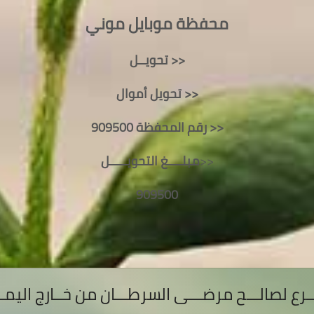
محفظة موبايل موني
تحويــل >>
تحويل أموال >>
رقم المحفظة 909500 >>
مبلــــغ التحويـــــل
>>
909500
ــرع لصالـــح مرضـــى السرطـــان من خــارج اليمـ